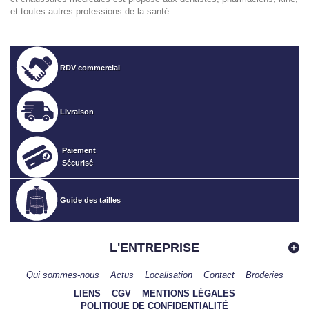
et toutes autres professions de la santé.
RDV commercial
Livraison
Paiement
Sécurisé
Guide des tailles
L'ENTREPRISE
Qui sommes-nous
Actus
Localisation
Contact
Broderies
LIENS
CGV
MENTIONS LÉGALES
POLITIQUE DE CONFIDENTIALITÉ