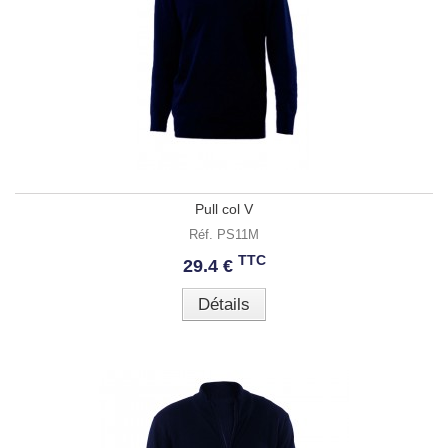
Pull col V
Réf. PS11M
TTC
29.4 €
Détails