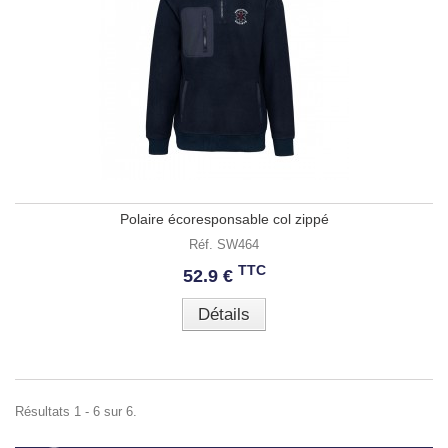
Polaire écoresponsable col zippé
Réf. SW464
TTC
52.9 €
Détails
Résultats 1 - 6 sur 6.