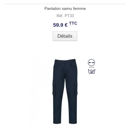
Pantalon samu femme
Réf. PT33
TTC
59.9 €
Détails