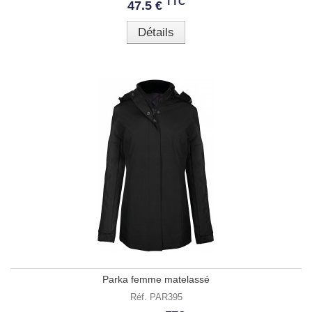
TTC
47.5 €
Détails
Parka femme matelassé
Réf. PAR395