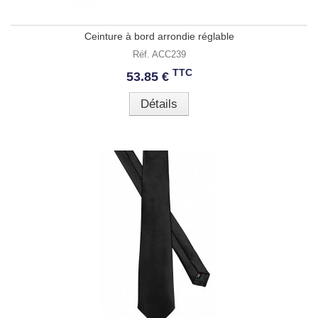
Ceinture à bord arrondie réglable
Réf. ACC239
TTC
53.85 €
Détails