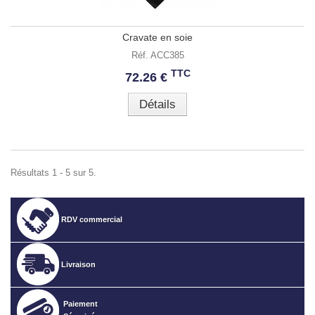
Cravate en soie
Réf. ACC385
TTC
72.26 €
Détails
Résultats 1 - 5 sur 5.
RDV commercial
Livraison
Paiement