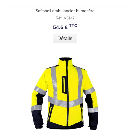
Softshell ambulancier bi-matière
Réf. V6147
TTC
54.6 €
Détails