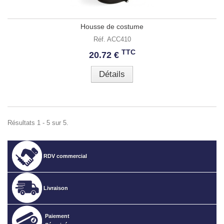
Housse de costume
Réf. ACC410
TTC
20.72 €
Détails
Résultats 1 - 5 sur 5.
RDV commercial
Livraison
Paiement