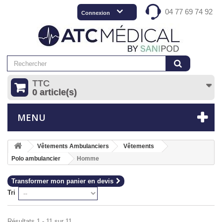
04 77 69 74 92
Connexion
TTC
0 article(s)
MENU
Vêtements Ambulanciers
Vêtements
Polo ambulancier
Homme
Transformer mon panier en devis
Tri
Résultats 1 - 11 sur 11.