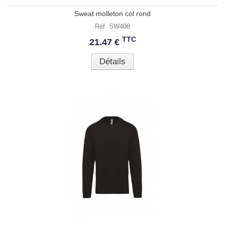
Sweat molleton col rond
Réf. SW408
TTC
21.47 €
Détails